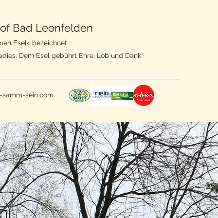
of Bad Leonfelden
men Esel< bezeichnet.
adies. Dem Esel gebührt Ehre, Lob und Dank.
z-samm-sein.com