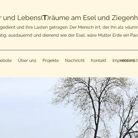
r und Lebens(
T
)räume
am Esel und Ziegenh
gedient und ihre Lasten getragen. Der Mensch irrt, der ihn als >dum
ig, ausdauernd und dienend wie der Esel, wäre Mutter Erde ein Par
verein@
ebote
Über uns
Projekte
Nachricht
Kontakt
Impressum